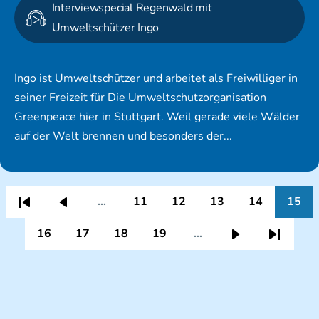
Interviewspecial Regenwald mit
Umweltschützer Ingo
Ingo ist Umweltschützer und arbeitet als Freiwilliger in
seiner Freizeit für Die Umweltschutzorganisation
Greenpeace hier in Stuttgart. Weil gerade viele Wälder
auf der Welt brennen und besonders der...
…
11
12
13
14
15
Erste
Vorherige
Seite
Seite
Seite
Seite
Seit
Seitennummerierung
Seite
Seite
16
17
18
19
…
Seite
Seite
Seite
Seite
Nächste
Letzte
Seite
Seite